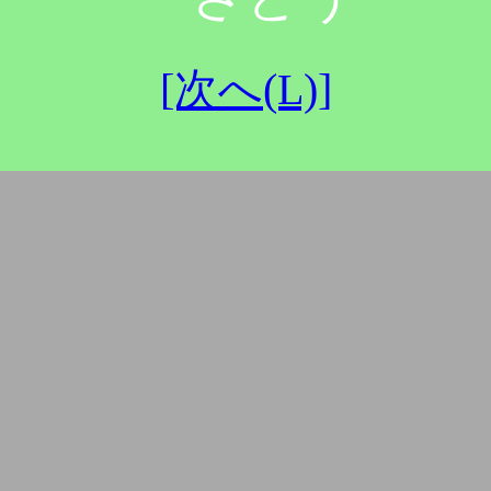
[次へ(L)]